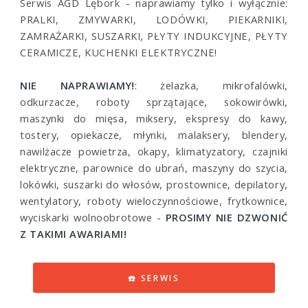
Serwis AGD Lębork - naprawiamy tylko i wyłącznie:
PRALKI, ZMYWARKI, LODÓWKI, PIEKARNIKI,
ZAMRAŻARKI, SUSZARKI, PŁYTY INDUKCYJNE, PŁYTY
CERAMICZE, KUCHENKI ELEKTRYCZNE!
NIE NAPRAWIAMY!
: żelazka, mikrofalówki,
odkurzacze, roboty sprzątające, sokowirówki,
maszynki do mięsa, miksery, ekspresy do kawy,
tostery, opiekacze, młynki, malaksery, blendery,
nawilżacze powietrza, okapy, klimatyzatory, czajniki
elektryczne, parownice do ubrań, maszyny do szycia,
lokówki, suszarki do włosów, prostownice, depilatory,
wentylatory, roboty wieloczynnościowe, frytkownice,
wyciskarki wolnoobrotowe -
PROSIMY NIE DZWONIĆ
Z TAKIMI AWARIAMI!
☎️ SERWIS