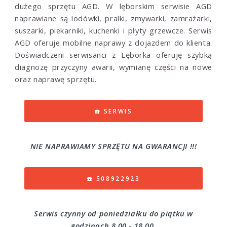
dużego sprzętu AGD. W lęborskim serwisie AGD
naprawiane są lodówki, pralki, zmywarki, zamrażarki,
suszarki, piekarniki, kuchenki i płyty grzewcze. Serwis
AGD oferuje mobilne naprawy z dojazdem do klienta.
Doświadczeni serwisanci z Lęborka oferuję szybką
diagnozę przyczyny awarii, wymianę części na nowe
oraz naprawę sprzętu.
☎️ SERWIS
NIE NAPRAWIAMY SPRZĘTU NA GWARANCJI !!!
☎️ 508922923
Serwis czynny od poniedziałku do piątku w
godzinach 8.00 - 18.00,