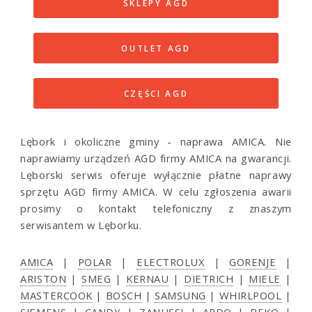
SKLEPY AGD
OUTLET AGD
CZĘŚCI AGD
Lębork i okoliczne gminy - naprawa AMICA. Nie
naprawiamy urządzeń AGD firmy AMICA na gwarancji.
Lęborski serwis oferuje wyłącznie płatne naprawy
sprzętu AGD firmy AMICA. W celu zgłoszenia awarii
prosimy o kontakt telefoniczny z znaszym
serwisantem w Lęborku.
AMICA
|
POLAR
|
ELECTROLUX
|
GORENJE
|
ARISTON
|
SMEG
|
KERNAU
|
DIETRICH
|
MIELE
|
MASTERCOOK
|
BOSCH
|
SAMSUNG
|
WHIRLPOOL
|