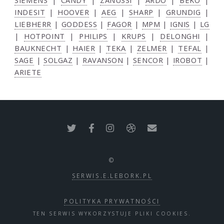
SIEMENS
|
CANDY
|
ZANUSSI
|
ARDO
|
BEKO
|
INDESIT
|
HOOVER
|
AEG
|
SHARP
|
GRUNDIG
|
LIEBHERR
|
GODDESS
|
FAGOR
|
MPM
|
IGNIS
|
LG
|
HOTPOINT
|
PHILIPS
|
KRUPS
|
DELONGHI
|
BAUKNECHT
|
HAIER
|
TEKA
|
ZELMER
|
TEFAL
|
SAGE
|
SOLGAZ
|
RAVANSON
|
SENCOR
|
IROBOT
|
ARIETE
©
SERWIS.E.LEBORK.PL
POLITYKA PRYWATNOŚCI
TEN SERWIS WYKORZYSTUJE PLIKI COOKIES.