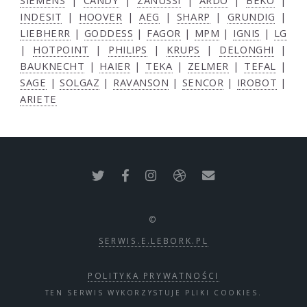
SIEMENS
|
CANDY
|
ZANUSSI
|
ARDO
|
BEKO
|
INDESIT
|
HOOVER
|
AEG
|
SHARP
|
GRUNDIG
|
LIEBHERR
|
GODDESS
|
FAGOR
|
MPM
|
IGNIS
|
LG
|
HOTPOINT
|
PHILIPS
|
KRUPS
|
DELONGHI
|
BAUKNECHT
|
HAIER
|
TEKA
|
ZELMER
|
TEFAL
|
SAGE
|
SOLGAZ
|
RAVANSON
|
SENCOR
|
IROBOT
|
ARIETE
©
SERWIS.E.LEBORK.PL
POLITYKA PRYWATNOŚCI
TEN SERWIS WYKORZYSTUJE PLIKI COOKIES.