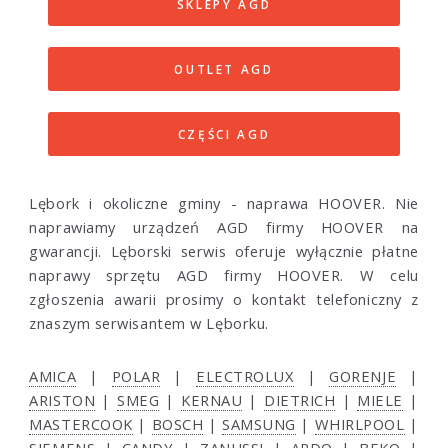
SKLEPY AGD
OUTLET AGD
CZĘŚCI AGD
Lębork i okoliczne gminy - naprawa HOOVER. Nie
naprawiamy urządzeń AGD firmy HOOVER na
gwarancji. Lęborski serwis oferuje wyłącznie płatne
naprawy sprzętu AGD firmy HOOVER. W celu
zgłoszenia awarii prosimy o kontakt telefoniczny z
znaszym serwisantem w Lęborku.
AMICA
|
POLAR
|
ELECTROLUX
|
GORENJE
|
ARISTON
|
SMEG
|
KERNAU
|
DIETRICH
|
MIELE
|
MASTERCOOK
|
BOSCH
|
SAMSUNG
|
WHIRLPOOL
|