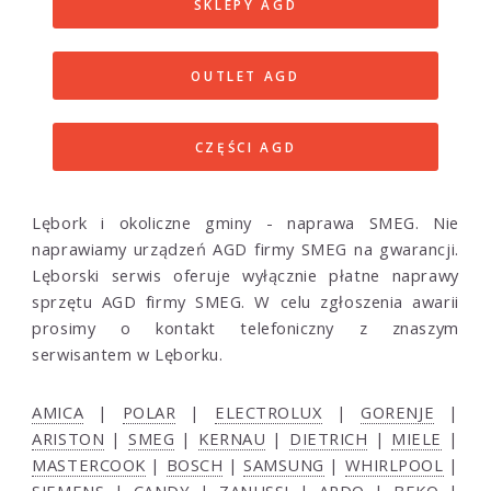
SKLEPY AGD
OUTLET AGD
CZĘŚCI AGD
Lębork i okoliczne gminy - naprawa SMEG. Nie
naprawiamy urządzeń AGD firmy SMEG na gwarancji.
Lęborski serwis oferuje wyłącznie płatne naprawy
sprzętu AGD firmy SMEG. W celu zgłoszenia awarii
prosimy o kontakt telefoniczny z znaszym
serwisantem w Lęborku.
AMICA
|
POLAR
|
ELECTROLUX
|
GORENJE
|
ARISTON
|
SMEG
|
KERNAU
|
DIETRICH
|
MIELE
|
MASTERCOOK
|
BOSCH
|
SAMSUNG
|
WHIRLPOOL
|