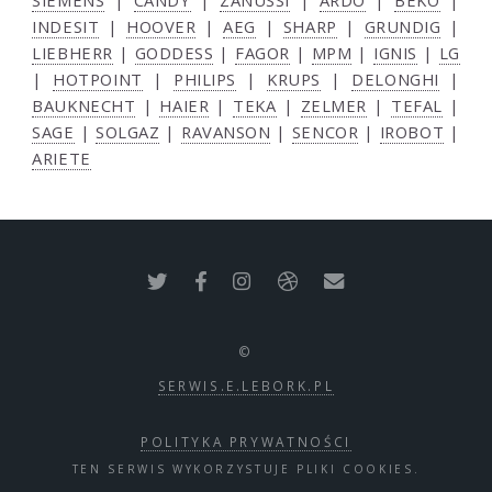
SIEMENS
|
CANDY
|
ZANUSSI
|
ARDO
|
BEKO
|
INDESIT
|
HOOVER
|
AEG
|
SHARP
|
GRUNDIG
|
LIEBHERR
|
GODDESS
|
FAGOR
|
MPM
|
IGNIS
|
LG
|
HOTPOINT
|
PHILIPS
|
KRUPS
|
DELONGHI
|
BAUKNECHT
|
HAIER
|
TEKA
|
ZELMER
|
TEFAL
|
SAGE
|
SOLGAZ
|
RAVANSON
|
SENCOR
|
IROBOT
|
ARIETE
©
SERWIS.E.LEBORK.PL
POLITYKA PRYWATNOŚCI
TEN SERWIS WYKORZYSTUJE PLIKI COOKIES.