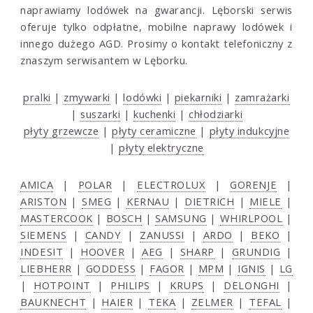
naprawiamy lodówek na gwarancji. Lęborski serwis
oferuje tylko odpłatne, mobilne naprawy lodówek i
innego dużego AGD. Prosimy o kontakt telefoniczny z
znaszym serwisantem w Lęborku.
pralki
|
zmywarki
|
lodówki
|
piekarniki
|
zamrażarki
|
suszarki
|
kuchenki
|
chłodziarki
płyty grzewcze
|
płyty ceramiczne
|
płyty indukcyjne
|
płyty elektryczne
AMICA
|
POLAR
|
ELECTROLUX
|
GORENJE
|
ARISTON
|
SMEG
|
KERNAU
|
DIETRICH
|
MIELE
|
MASTERCOOK
|
BOSCH
|
SAMSUNG
|
WHIRLPOOL
|
SIEMENS
|
CANDY
|
ZANUSSI
|
ARDO
|
BEKO
|
INDESIT
|
HOOVER
|
AEG
|
SHARP
|
GRUNDIG
|
LIEBHERR
|
GODDESS
|
FAGOR
|
MPM
|
IGNIS
|
LG
|
HOTPOINT
|
PHILIPS
|
KRUPS
|
DELONGHI
|
BAUKNECHT
|
HAIER
|
TEKA
|
ZELMER
|
TEFAL
|