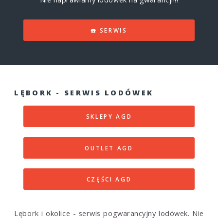
☎️ SERWIS
LĘBORK - SERWIS LODÓWEK
SKLEPY AGD
OUTLET AGD
CZĘŚCI AGD
Lębork i okolice - serwis pogwarancyjny lodówek. Nie