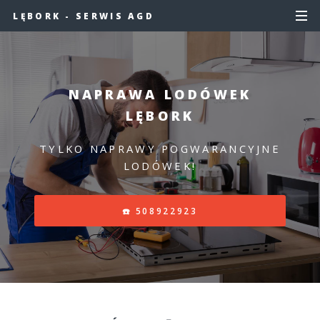
LĘBORK - SERWIS AGD
NAPRAWA LODÓWEK
LĘBORK
TYLKO NAPRAWY POGWARANCYJNE
LODÓWEK!
☎️ 508922923