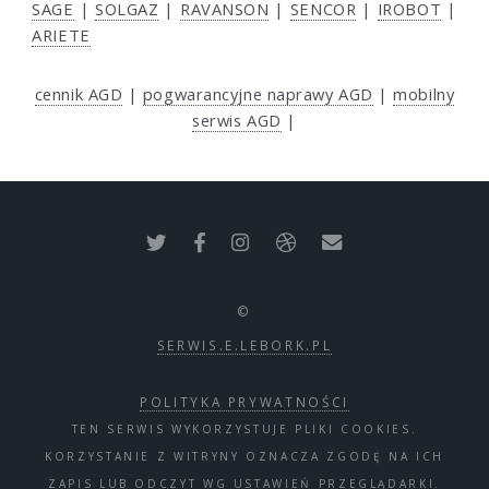
SAGE
|
SOLGAZ
|
RAVANSON
|
SENCOR
|
IROBOT
|
ARIETE
cennik AGD
|
pogwarancyjne naprawy AGD
|
mobilny
serwis AGD
|
©
SERWIS.E.LEBORK.PL
POLITYKA PRYWATNOŚCI
TEN SERWIS WYKORZYSTUJE PLIKI COOKIES.
KORZYSTANIE Z WITRYNY OZNACZA ZGODĘ NA ICH
ZAPIS LUB ODCZYT WG USTAWIEŃ PRZEGLĄDARKI.