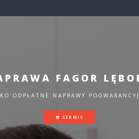
APRAWA FAGOR LĘBO
LKO ODPŁATNE NAPRAWY POGWARANCYJ
☎️ SERWIS