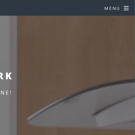
MENU
RK
NE!