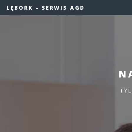
LĘBORK - SERWIS AGD
N
TY