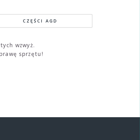
CZĘŚCI AGD
otych wzwyż.
prawę sprzętu!