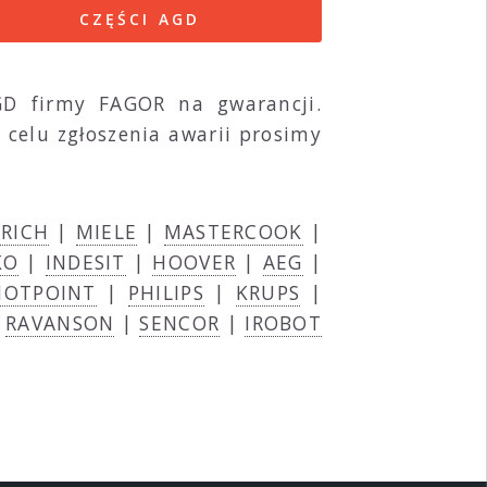
CZĘŚCI AGD
GD firmy FAGOR na gwarancji.
 celu zgłoszenia awarii prosimy
TRICH
|
MIELE
|
MASTERCOOK
|
KO
|
INDESIT
|
HOOVER
|
AEG
|
HOTPOINT
|
PHILIPS
|
KRUPS
|
|
RAVANSON
|
SENCOR
|
IROBOT