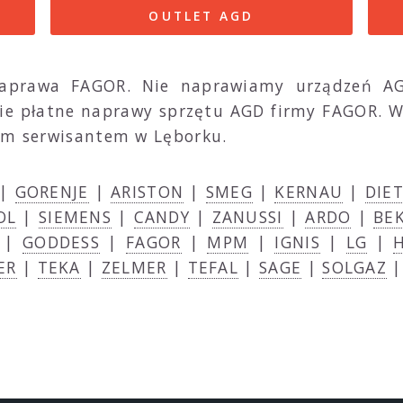
OUTLET AGD
naprawa FAGOR. Nie naprawiamy urządzeń A
nie płatne naprawy sprzętu AGD firmy FAGOR. W
zym serwisantem w Lęborku.
|
GORENJE
|
ARISTON
|
SMEG
|
KERNAU
|
DIE
OL
|
SIEMENS
|
CANDY
|
ZANUSSI
|
ARDO
|
BE
|
GODDESS
|
FAGOR
|
MPM
|
IGNIS
|
LG
|
ER
|
TEKA
|
ZELMER
|
TEFAL
|
SAGE
|
SOLGAZ