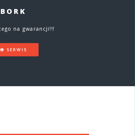
ĘBORK
ego na gwarancji!!!
☎️ SERWIS