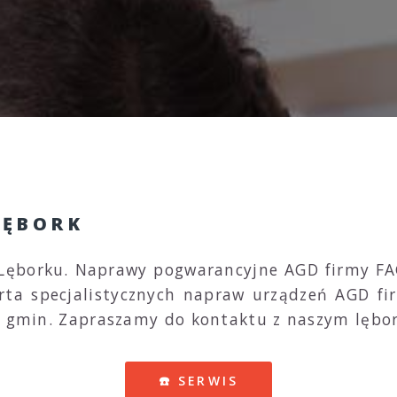
LĘBORK
Lęborku. Naprawy pogwarancyjne AGD firmy FAG
erta specjalistycznych napraw urządzeń AGD f
ch gmin. Zapraszamy do kontaktu z naszym lębo
☎️ SERWIS