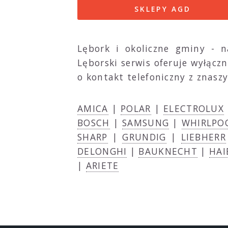
SKLEPY AGD
Lębork i okoliczne gminy - 
Lęborski serwis oferuje wyłącz
o kontakt telefoniczny z znas
AMICA
|
POLAR
|
ELECTROLUX
BOSCH
|
SAMSUNG
|
WHIRLPO
SHARP
|
GRUNDIG
|
LIEBHERR
DELONGHI
|
BAUKNECHT
|
HAI
|
ARIETE