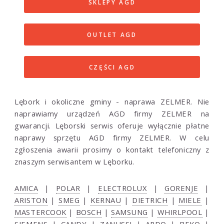
SKLEPY AGD
OUTLET AGD
CZĘŚCI AGD
Lębork i okoliczne gminy - naprawa ZELMER. Nie
naprawiamy urządzeń AGD firmy ZELMER na
gwarancji. Lęborski serwis oferuje wyłącznie płatne
naprawy sprzętu AGD firmy ZELMER. W celu
zgłoszenia awarii prosimy o kontakt telefoniczny z
znaszym serwisantem w Lęborku.
AMICA
|
POLAR
|
ELECTROLUX
|
GORENJE
|
ARISTON
|
SMEG
|
KERNAU
|
DIETRICH
|
MIELE
|
MASTERCOOK
|
BOSCH
|
SAMSUNG
|
WHIRLPOOL
|