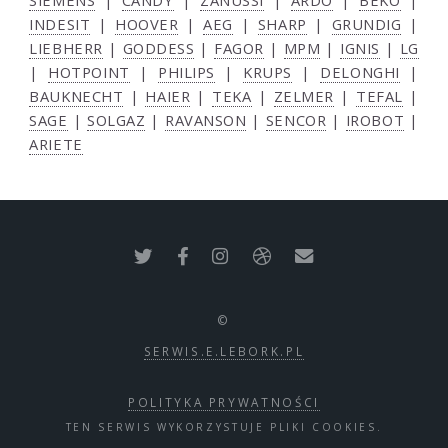
SIEMENS
|
CANDY
|
ZANUSSI
|
ARDO
|
BEKO
|
INDESIT
|
HOOVER
|
AEG
|
SHARP
|
GRUNDIG
|
LIEBHERR
|
GODDESS
|
FAGOR
|
MPM
|
IGNIS
|
LG
|
HOTPOINT
|
PHILIPS
|
KRUPS
|
DELONGHI
|
BAUKNECHT
|
HAIER
|
TEKA
|
ZELMER
|
TEFAL
|
SAGE
|
SOLGAZ
|
RAVANSON
|
SENCOR
|
IROBOT
|
ARIETE
©
SERWIS.E.LEBORK.PL
POLITYKA PRYWATNOŚCI
TEN SERWIS WYKORZYSTUJE PLIKI COOKIES.